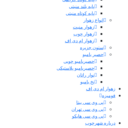
پایه بلند منبتی
پایه کوتاه منبتی
انواع زهوار
زهوار منبت
زهوار چوب
زهوار ام دی اف
ستون جزیره
حصیر بامبو
حصیربامبو چوبی
حصیربامبو پلاستیکی
نوار راتان
نخ بامبو
زهوار ام دی اف
فومیزه
پی وی سی بیتا
پی وی سی تهران
پی وی سی هایکو
درباره شهرچوب