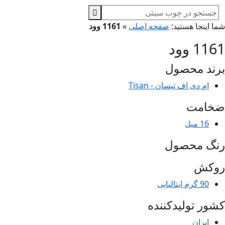
ا اینجا هستید:
صفحه اصلی
»
1161 وود
11 وود
ند محصول
ام دی اف تیسان - Tisan
خامت
16 میل
نگ محصول
وکش
90 گرم ایتالیایی
ور تولیدکننده
ایران