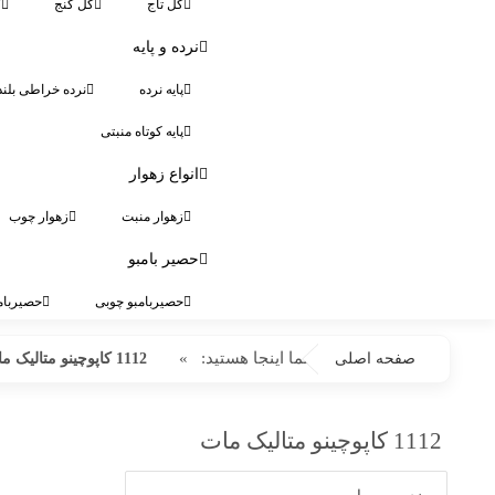
گل تاج
گل کنج
گ
نرده و پایه
پایه نرده
نرده خراطی بلند
پایه کوتاه منبتی
انواع زهوار
زهوار منبت
زهوار چوب
حصیر بامبو
حصیربامبو چوبی
حصیربام
شما اینجا هستید:
»
صفحه اصلی
1112 کاپوچینو متالیک مات
1112 کاپوچینو متالیک مات