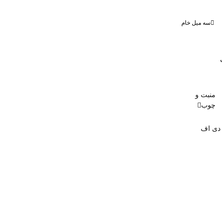
سه میل خام
منبت و
چوب
 دی اف