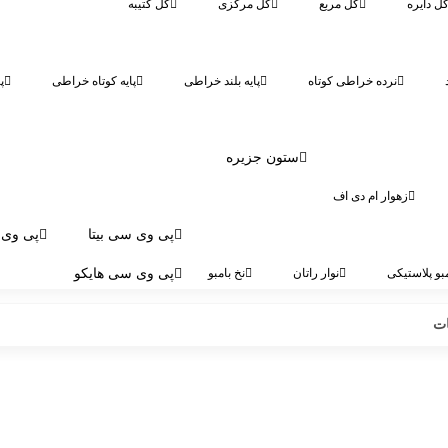
ل دایره
گل مربع
گل مرکزی
گل کتیبه
نرده خراطی کوتاه
پایه بلند خراطی
پایه کوتاه خراطی
پ
ستون جزیره
زهوار ام دی اف
پی وی سی بیتا
پی وی 
بو پلاستیکی
نوار راتان
نخ بامبو
پی وی سی هایکو