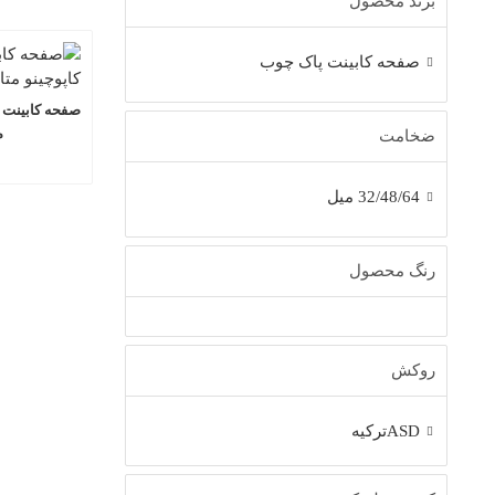
برند محصول
صفحه کابینت پاک چوب
م
ضخامت
32/48/64 میل
رنگ محصول
روکش
ASDترکیه