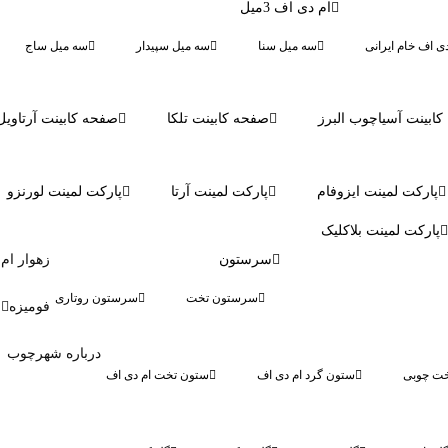
ام دی اف 3میل
دی اف خام ایرانی
سه میل سنا
سه میل سپیدار
سه میل ساج
ابینت آسیاچوب البرز
صفحه کابینت تلکا
صفحه کابینت آرتاویل
پارکت لمینت ایزوفام
پارکت لمینت آرتا
پارکت لمینت لورنزو
پارکت لمینت بلاکلیک
سرستون
زهوار ام
سرستون تخت
سرستون روتاری
فومیزه
درباره شهرچوب
ت چوبی
ستون گرد ام دی اف
ستون تخت ام دی اف