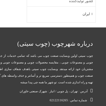
کشور تولیدکننده
ایران
درباره شهرچوب (چوب سیتی)
چوب سیتی اولین وبسایت صنعت چوب می باشد که تمامی خدمات از جم
چوبی و مصنوعات چوبی ، مقایسه محصولات چوبی و مصنوعات چوبی و در
مشتریان خود ارائه میدهد. وبسایت چوب سیتی باهدف شفاف سازی ا
صنعت چوب و همینطور دسترسی سریع تر و آسانتر و حذف واسطه های گو
تهیه و راه اندازی شده است. تو شهر ما همه چی پیدا میشه
آدرس : تهران ، پل چوبی / انبار : شهرک صنعتی خاوران
شماره تماس : 02122116265