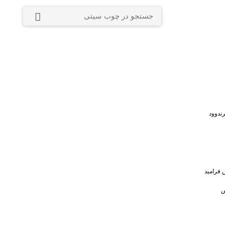
ندوود
 فرامید
س