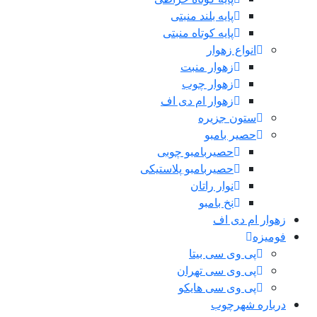
پایه بلند منبتی
پایه کوتاه منبتی
انواع زهوار
زهوار منبت
زهوار چوب
زهوار ام دی اف
ستون جزیره
حصیر بامبو
حصیربامبو چوبی
حصیربامبو پلاستیکی
نوار راتان
نخ بامبو
زهوار ام دی اف
فومیزه
پی وی سی بیتا
پی وی سی تهران
پی وی سی هایکو
درباره شهرچوب