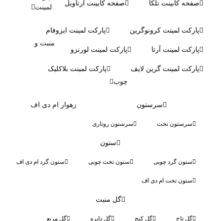
صفحه کابینت تلکا
صفحه کابینت آرتاویل
لمینت
پارکت لمینت کرونوگرین
پارکت لمینت ایزوفام
منبت و
پارکت لمینت آرتا
پارکت لمینت لورنزو
پارکت لمینت گرین لایف
پارکت لمینت بلاکلیک
چوب
سرستون
زهوار ام دی اف
سرستون تخت
سرستون روتاری
ستون
ستون گرد چوبی
ستون تخت چوبی
ستون گرد ام دی اف
ستون تخت ام دی اف
گل منبت
گل تاج
گل کنج
گل دایره
گل مربع