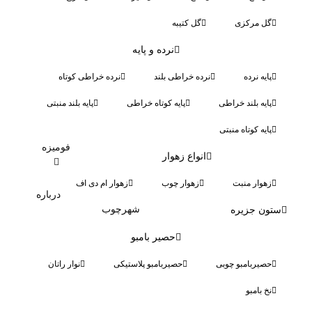
گل مرکزی
گل کتیبه
نرده و پایه
پایه نرده
نرده خراطی بلند
نرده خراطی کوتاه
پایه بلند خراطی
پایه کوتاه خراطی
پایه بلند منبتی
پایه کوتاه منبتی
فومیزه
انواع زهوار
زهوار منبت
زهوار چوب
زهوار ام دی اف
درباره
شهرچوب
ستون جزیره
حصیر بامبو
حصیربامبو چوبی
حصیربامبو پلاستیکی
نوار راتان
نخ بامبو