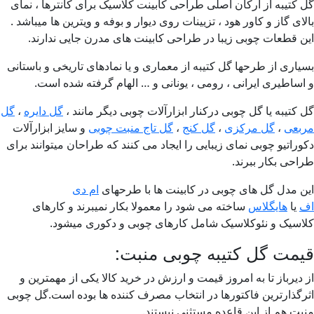
 کتیبه از ارکان اصلی طراحی کابینت کلاسیک برای کانترها ، نمای
لای گاز و کاور هود ، تزیینات روی دیوار و بوفه و ویترین ها میباشد .
ن قطعات چوبی زیبا در طراحی کابینت های مدرن جایی ندارند.
یاری از طرحها گل کتیبه از معماری و یا نمادهای تاریخی و باستانی
اساطیری ایرانی ، رومی ، یونانی و … الهام گرفته شده است.
 کتیبه یا گل چوبی درکنار ابزارآلات چوبی دیگر مانند ،
گل دایره
،
گل
بعی
،
گل مرکزی
،
گل کنج
،
گل تاج منبت چوبی
و سایز ابزارآلات
وراتیو چوبی نمای زیبایی را ایجاد می کنند که طراحان میتوانند برای
احی بکار ببرند.
ن مدل گل های چوبی در کابینت ها با طرحهای
ام دی
یا
هایگلاس
ساخته می شود را معمولا بکار نمیبرند و کارهای
اسیک و نئوکلاسیک شامل کارهای چوبی و دکوری میشود.
مت گل کتیبه چوبی منبت:
 دیرباز تا به امروز قیمت و ارزش در خرید کالا یکی از مهمترین و
رگذارترین فاکتورها در انتخاب مصرف کننده ها بوده است.گل چوبی
بت هم از این قاعده مستثنی نیستند.