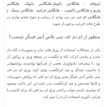
م
،
هایگلاس دکوپنل
،
هایگلاس پانوتک
،
هایگلاس
هایگلاس پاکچوب
،
هایگلاس فرامید
،
هایگلاس سیتک
و
اس ای جی تی
می توانید از زیبایی و تنوع چشم نوازی در
ای اجرایی برخوردار شوید
ر از ام دی اف سی پلاس آنتی فینگر چیست؟
ز مشکلات استفاده از ورق های مات و سوپرمات لکه دار
 ماندن اثرات لکه و انگشت در سطح ورق و روکش آن
با پیشرفت تکنولوژی بعضی از شرکتها توانستند روکشهایی
صیت ضدلک و ضد اثرانگشت تولید کنند .ورق ام دی اف
اس آنتی فینگر یعنی ورق ام دی افی که روکش سوپرمات
لا ضدخش و ضد اثرانگشت می باشد.این امر باعث میشود
رف کننده بتواند براحتی ورق ام دی افی که برای کابینت یا
 دکوری استفاده کرده را تمیز کند.