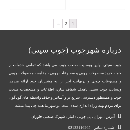
→
2
1
اره شهرچوب (چوب سیتی)
یتی اولین وبسایت صنعت چوب می باشد که تمامی خدمات از
خرید محصولات چوبی و مصنوعات چوبی ، مقایسه محصولات چوبی
وعات چوبی و درنهایت اجرا را به مشتریان خود ارائه میدهد.
ت چوب سیتی باهدف شفاف سازی اطلاعات و مشخصات صنعت
 همینطور دسترسی سریع تر و آسانتر و حذف واسطه های گوناگون
ردم تهیه و راه اندازی شده است. تو شهر ما همه چی پیدا میشه
رس : تهران ، پل چوبی / انبار : شهرک صنعتی خاوران
ره تماس : 02122116265