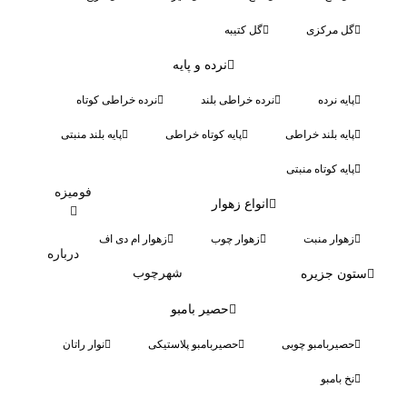
ل مرکزی
گل کتیبه
نرده و پایه
ایه نرده
نرده خراطی بلند
نرده خراطی کوتاه
ایه بلند خراطی
پایه کوتاه خراطی
پایه بلند منبتی
ایه کوتاه منبتی
فومیزه
انواع زهوار
هوار منبت
زهوار چوب
زهوار ام دی اف
درباره
شهرچوب
ن جزیره
حصیر بامبو
صیربامبو چوبی
حصیربامبو پلاستیکی
نوار راتان
خ بامبو