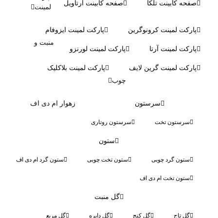
ه کابینت تلکا
صفحه کابینت آرتاویل
لمینت
کت لمینت کرونوگرین
پارکت لمینت ایزوفام
منبت و
کت لمینت آرتا
پارکت لمینت لورنزو
کت لمینت گرین لایف
پارکت لمینت بلاکلیک
چوب
سرستون
زهوار ام دی اف
رستون تخت
سرستون روتاری
ستون
تون گرد چوبی
ستون تخت چوبی
ستون گرد ام دی اف
تون تخت ام دی اف
گل منبت
ل تاج
گل کنج
گل دایره
گل مربع