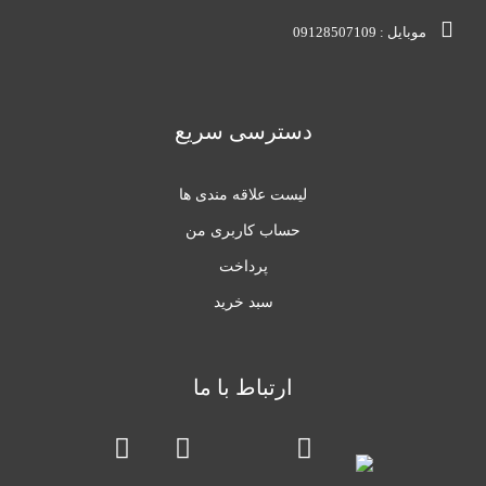
یل : 09128507109
دسترسی سریع
لیست علاقه مندی ها
حساب کاربری من
پرداخت
سبد خرید
ارتباط با ما