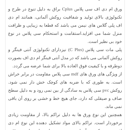
ورق ام دی اف سی پلاس Cplus براق به دلیل تنوع در طرح و
وژی بالای تولید و شفافیت روکش آلمانی، همانند ام دی
ی گلاس های نیمن می باشد که قطعا به زیبایی و ظرافت
شما می افزاید.استقامت و استحکام سی پلاس در نوع
ی نظیر است.
پلی مات سی پلاس (C Plus) نیزدارای تکنولوژی آنتی فینگر و
آلمانی می باشد که در مدل آنتی فینگر ام دی اف بصورت
ه و با کیفیت فوق العاده بالا برای شما عرضه می گردد.
از ویژگی های ورق های mdf سی پلاس مقاومت در برابر خراش
 به طوری که با ضربه های کوچک خش دار نمی شود.
روکش pvc سی پلاس به سادگی از بین نمی رود و به دلیل سطح
 صیقلی که دارد، جای هیچ خط و خشی بر روی آن باقی
اند.
ن این نوع ورق ها به دلیل تراکم بالا، از مقاومت زیادی
دار است. تراکم بالای مواد تشکیل دهنده این نوع ام دی