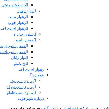
پایه کوتاه منبتی
انواع زهوار
زهوار منبت
زهوار چوب
زهوار ام دی اف
ستون جزیره
حصیر بامبو
حصیربامبو چوبی
حصیربامبو پلاست
نوار راتان
نخ بامبو
زهوار ام دی اف
فومیزه
پی وی سی بیتا
پی وی سی تهران
پی وی سی هایکو
درباره شهرچوب
شما اینجا هستید:
صفحه اصلی
»
فروشگاه
»
سرستون منبت چوبی