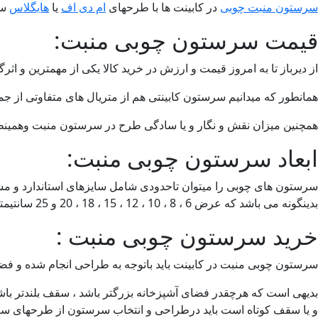
سرستون منبت چوبی
در کابینت ها با طرحهای
ام دی اف
یا
هایگلاس
سا
قیمت سرستون چوبی منبت:
از دیرباز تا به امروز قیمت و ارزش در خرید کالا یکی از مهمترین و ا
همانطور که میدانیم سرستون کابینتی هم از متریال های متفاوتی از جمل
همچنین میزان نقش و نگار و یا سادگی طرح در سرستون منبت وهمینطو
ابعاد سرستون چوبی منبت:
بدینگونه می باشد که عرض 6 ، 8 ، 10 ، 12 ، 15 ، 18 ، 20 و 25 سانتیمتر است که مابقی ابعاد یعنی ارتفاع و قطرکار باتوجه به طرح و حفظ زیبایی کالا و همینطور شرایط دستگاه CNC هماهنگ میشوند.
خرید سرستون چوبی منبت :
سرستون چوبی منبت در کابینت باید باتوجه به طراحی انجام شده و فضا
بدیهی است که هرچقدر فضای آشپزخانه بزرگتر باشد ، سقف بلندتر باش
و یا سقف کوتاه است باید درطراحی و انتخاب سرستون از طرحهای ساده 