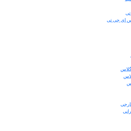
تی
س ای جی تی
گلاس
لاس
س
ارجی
انی