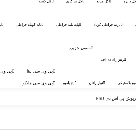
ل دایره
گل مربع
گل مرکزی
گل کتیبه
نرده خراطی کوتاه
پایه بلند خراطی
پایه کوتاه خراطی
پ
ستون جزیره
زهوار ام دی اف
پی وی سی بیتا
پی وی 
بو پلاستیکی
نوار راتان
نخ بامبو
پی وی سی هایکو
رپوش پی اس دی PSD