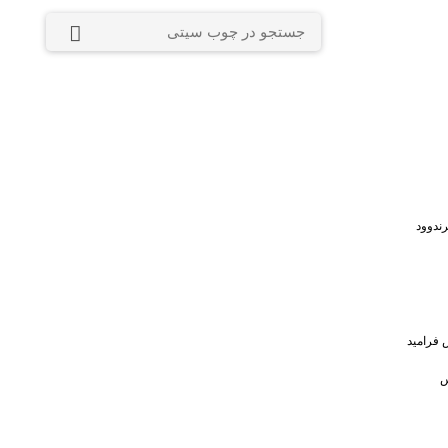
ندوود
 فرامید
س