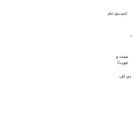
سه میل خام
منبت و
چوب
 دی اف