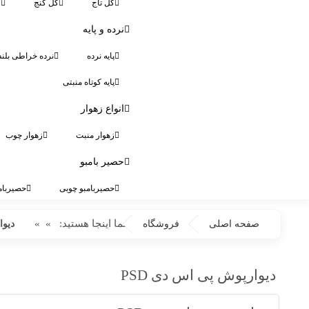
گل تاج
گل کنج
گ
نرده و پایه
پایه نرده
نرده خراطی بلند
پایه کوتاه منبتی
انواع زهوار
زهوار منبت
زهوار چوب
حصیر بامبو
حصیربامبو چوبی
حصیربام
شما اینجا هستید:
»
»
صفحه اصلی
فروشگاه
دیوا
دیوارپوش پی اس دی PSD