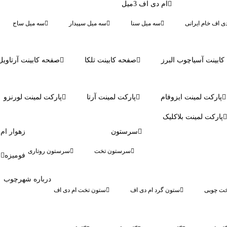
ام دی اف 3میل
دی اف خام ایرانی
سه میل سنا
سه میل سپیدار
سه میل ساج
ابینت آسیاچوب البرز
صفحه کابینت تلکا
صفحه کابینت آرتاویل
پارکت لمینت ایزوفام
پارکت لمینت آرتا
پارکت لمینت لورنزو
پارکت لمینت بلاکلیک
سرستون
زهوار ام
سرستون تخت
سرستون روتاری
فومیزه
درباره شهرچوب
ت چوبی
ستون گرد ام دی اف
ستون تخت ام دی اف